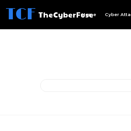
TCF
TheCyberFuse
Home
Cyber Atta