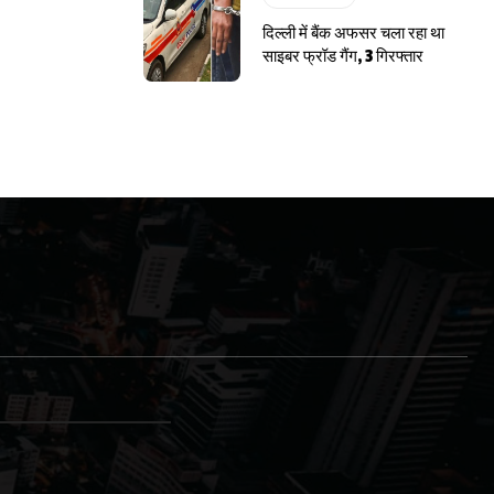
दिल्ली में बैंक अफसर चला रहा था
साइबर फ्रॉड गैंग, 3 गिरफ्तार