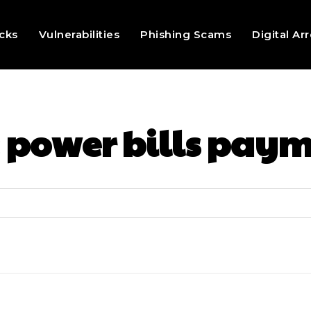
cks
Vulnerabilities
Phishing Scams
Digital Ar
:
power bills pay