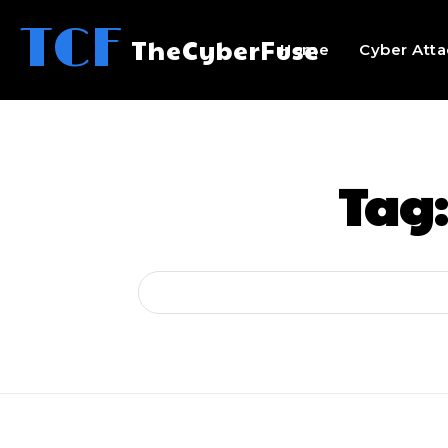
TCF
TheCyberFuse
Home
Cyber Atta
Tag