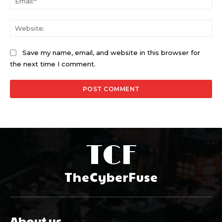
Web
Save my name, email, and website in this browser for
the next time I comment.
TCF
TheCyberFuse
About us