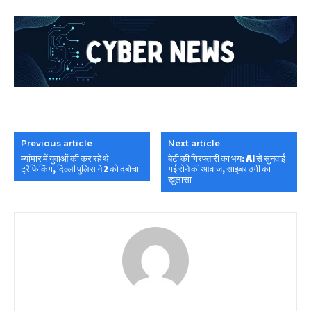
Previous article
Next article
म्यांमार में युवाओं की कर रहे थे
बेटी की गिरफ्तारी का भय: AI से सुनवाई
ट्रैफिकिंग, दिल्ली पुलिस ने 2 को दबोचा
गई रोने की आवाज, साइबर ठगी का
खुलासा