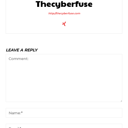
Thecyberfuse
http://thecyberfuse.com
LEAVE A REPLY
Comment:
Na
Ema