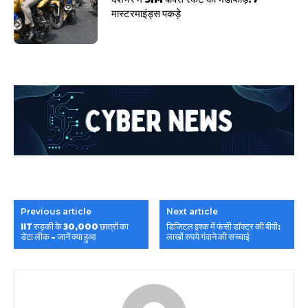
मास्टरमाइंड्स पकड़े
Previous article
Next article
IIT रुड़की के 30,000 छात्रों का
डिजिटल इश्क में फंसी डॉक्टर की बीवी:
डेटा लीक – जानें क्या हुआ
लाखों रुपये गंवाने की सच्चाई