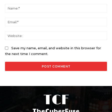
Comment:
Na
Ema
Web
Save my name, email, and website in this browser for
the next time I comment.
TCF
TheCyberFuse