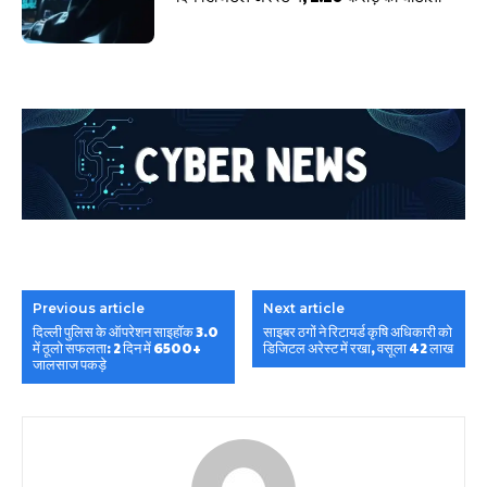
Previous article
Next article
दिल्ली पुलिस के ऑपरेशन साइहॉक 3.0
साइबर ठगों ने रिटायर्ड कृषि अधिकारी को
में ठूलो सफलता: 2 दिन में 6500+
डिजिटल अरेस्ट में रखा, वसूला 42 लाख
जालसाज पकड़े