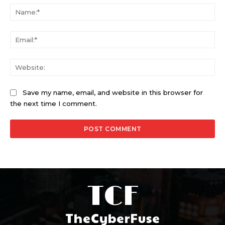
Na
Ema
Web
Save my name, email, and website in this browser for
the next time I comment.
TCF
TheCyberFuse