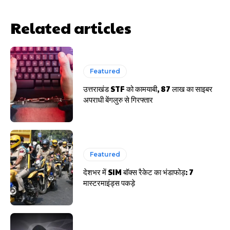
HIGHLIGHT
Related articles
हर खाते के बदले मिलते थे 20 से 25 हजार
Featured
उत्तराखंड STF को कामयाबी, 87 लाख का साइबर
अपराधी बेंगलुरु से गिरफ्तार
Featured
देशभर में SIM बॉक्स रैकेट का भंडाफोड़: 7
मास्टरमाइंड्स पकड़े