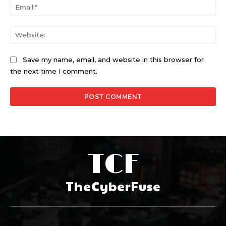
Ema
Web
Save my name, email, and website in this browser for
the next time I comment.
TCF
TheCyberFuse