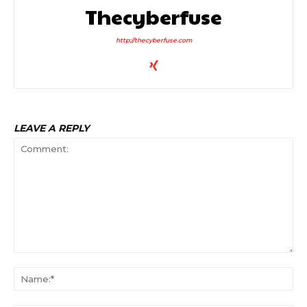
Thecyberfuse
http://thecyberfuse.com
LEAVE A REPLY
Comment:
Na