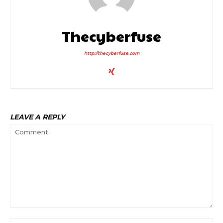
Thecyberfuse
http://thecyberfuse.com
LEAVE A REPLY
Comment:
Na