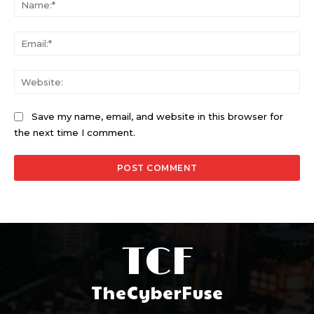
Ema
Web
Save my name, email, and website in this browser for
the next time I comment.
TCF
TheCyberFuse