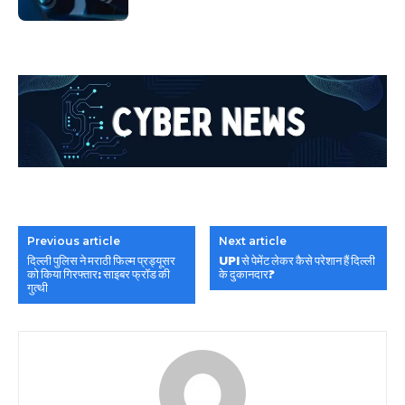
Previous article
Next article
दिल्ली पुलिस ने मराठी फिल्म प्रड्यूसर
UPI से पेमेंट लेकर कैसे परेशान हैं दिल्ली
को किया गिरफ्तार: साइबर फ्रॉड की
के दुकानदार?
गुत्थी