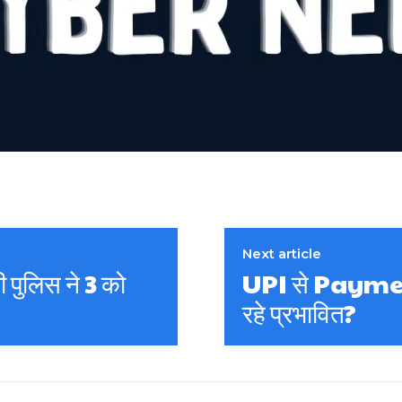
Next article
ी पुलिस ने 3 को
UPI से Payment म
रहे प्रभावित?