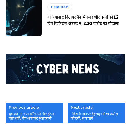
Featured
गाजियाबाद: रिटायर बैंक मैनेजर और पत्नी को 12
दिन डिजिटल अरेस्ट में, 2.20 करोड़ का घोटाला
Previous article
Next article
युवा को गूगल पर कॉलगर्ल नंबर ढूंढना
निवेश के नाम पर देहरादून में 25 करोड़
पड़ा भारी, बैंक अकाउंट हुआ खाली
की ठगी: सच जानें