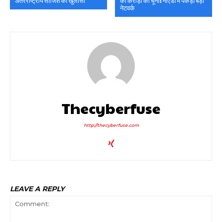
अंतरराष्ट्रीय साजिश का खुलासा
को करोड़ों का चूना! नोएडा में पकड़ा बड़ा
नेटवर्क
Thecyberfuse
http://thecyberfuse.com
LEAVE A REPLY