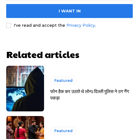
I WANT IN
HIGHLIGHT
I've read and accept the
Privacy Policy
.
हर खाते के बदले मिलते थे 20 से 25 हजार
Related articles
Featured
फोन हैक कर उठाते थे लोन: दिल्ली पुलिस ने ठग गैंग
पकड़ा
Featured