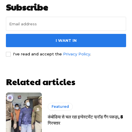
Subscribe
I WANT IN
साइबर धोखाधड़ी बैंकिंग में
I've read and accept the
Privacy Policy
.
Related articles
HIGHLIGHT
Featured
कंबोडिया से चल रहा इन्वेस्टमेंट फ्रॉड गैंग पकड़ा, 8
हर खाते के बदले मिलते थे 20 से 25 हजार
गिरफ्तार