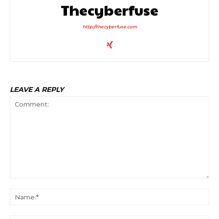
Thecyberfuse
http://thecyberfuse.com
LEAVE A REPLY
Comment:
Na