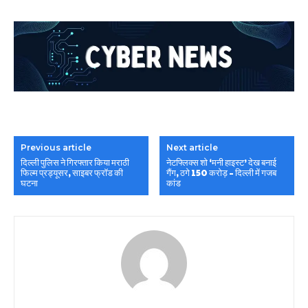
Previous article
Next article
दिल्ली पुलिस ने गिरफ्तार किया मराठी
नेटफ्लिक्स शो ‘मनी हाइस्ट’ देख बनाई
फिल्म प्रड्यूसर, साइबर फ्रॉड की
गैंग, ठगे 150 करोड़ – दिल्ली में गजब
घटना
कांड