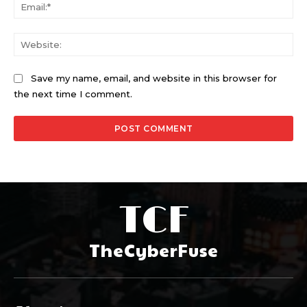
Ema
Web
Save my name, email, and website in this browser for
the next time I comment.
TCF
TheCyberFuse