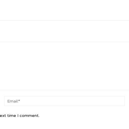
Name:*
Em
next time I comment.