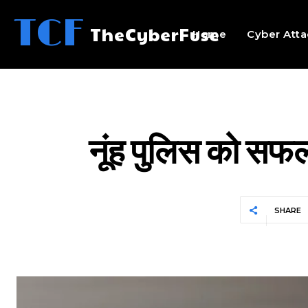
TCF
TheCyberFuse
Home
Cyber Atta
नूंह पुलिस को सफल
SHARE