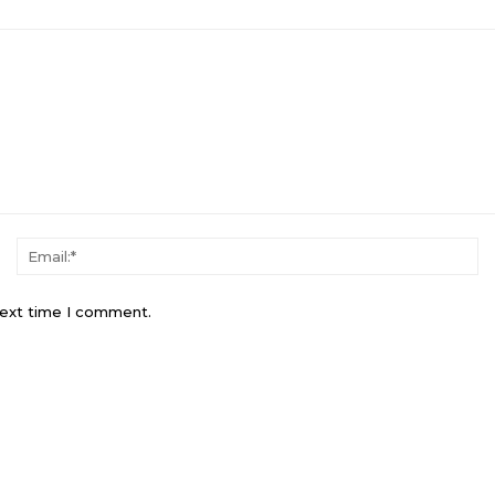
Name:*
Em
next time I comment.