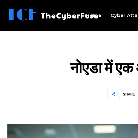
TCF
TheCyberFuse
Home
Cyber Atta
नोएडा में एक
SHARE