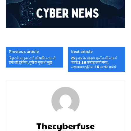
Previous article
Next article
बिहार के साइबर ठगों को पाकिस्तान से
25 हजार के साइबर फ्रॉड की जांच में
ठगी की ट्रेनिंग, यूपी के युवा भी जुड़े
पकड़े 3.16 करोड़ रुपये कैश,
अहमदाबाद पुलिस ने 6 आरोपी दबोचे
Thecyberfuse