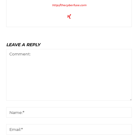
http://thecyberfuse.com
LEAVE A REPLY
Comment:
Na
Ema