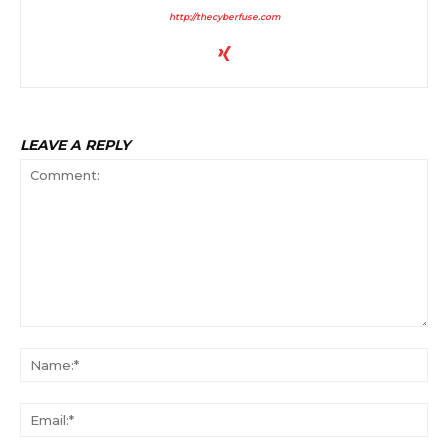
http://thecyberfuse.com
LEAVE A REPLY
Comment:
Na
Ema