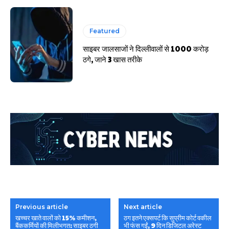
Featured
साइबर जालसाजों ने दिल्लीवालों से 1000 करोड़
ठगे, जाने 3 खास तरीके
Previous article
Next article
खच्चर खाते वालों को 15% कमीशन,
ठग इतने एक्सपर्ट कि सुप्रीम कोर्ट वकील
बैंककर्मियों की मिलीभगत: साइबर ठगी
भी फंस गईं, 9 दिन डिजिटल अरेस्ट