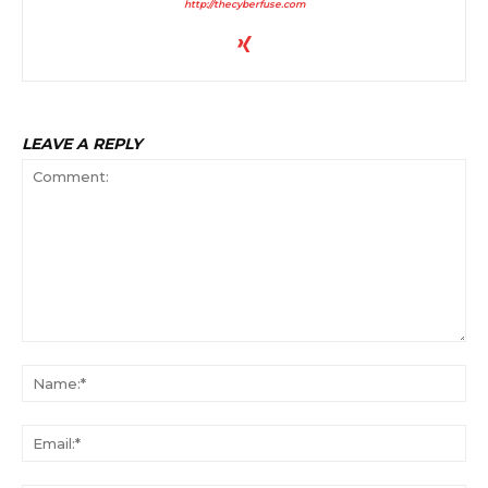
http://thecyberfuse.com
LEAVE A REPLY
Comment:
Na
Ema