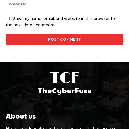
Web
Save my name, email, and website in this browser for
the next time I comment.
TCF
TheCyberFuse
About us
Hello Friends, welcome to our about us section. Hey guys,