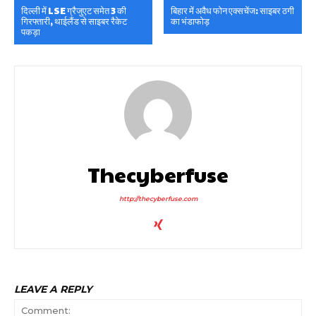
दिल्ली में LSE ग्रैजुएट समेत 3 की
बिहार में अवैध फोन एक्सचेंज: साइबर ठगी
गिरफ्तारी, थाईलैंड से साइबर रैकेट
का भंडाफोड़
पकड़ा
Thecyberfuse
http://thecyberfuse.com
LEAVE A REPLY