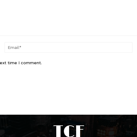
Name:*
Em
next time I comment.
TCF