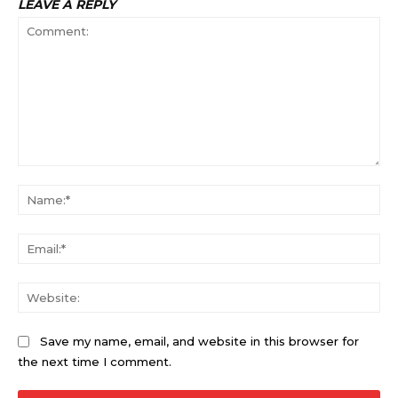
LEAVE A REPLY
Comment:
Na
Ema
Web
Save my name, email, and website in this browser for
the next time I comment.