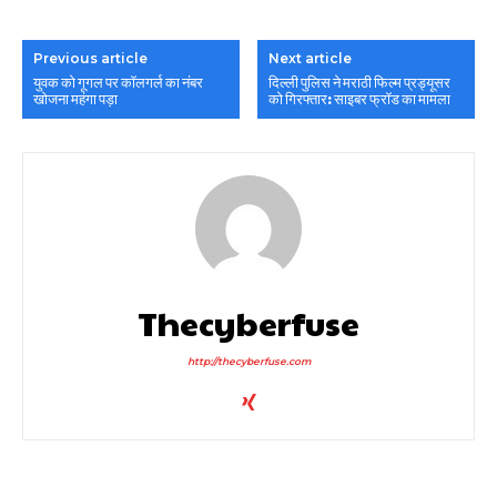
Previous article
Next article
युवक को गूगल पर कॉलगर्ल का नंबर
दिल्ली पुलिस ने मराठी फिल्म प्रड्यूसर
खोजना महंगा पड़ा
को गिरफ्तार: साइबर फ्रॉड का मामला
Thecyberfuse
http://thecyberfuse.com