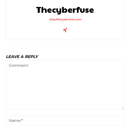
Thecyberfuse
http://thecyberfuse.com
LEAVE A REPLY
Comment:
Na