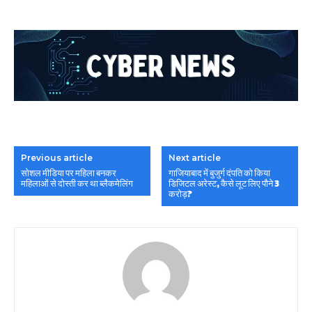
Previous article
Next article
सोशल मीडिया पर महिला बनकर
गाजियाबाद में बुजुर्ग दंपति को किया
महिलाओं से दोस्ती कर था ब्लैकमेलिंग
डिजिटल अरेस्ट, कैसे लूट लिए पौने 3
करोड़?