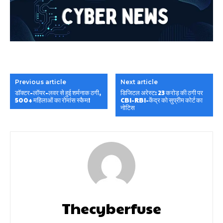
Previous article
Next article
डॉक्टर-लॉयर-लवर से हुई शर्मनाक ठगी,
डिजिटल अरेस्ट: 23 करोड़ की ठगी पर
500+ महिलाओं का रोमांस स्कैम!
CBI-RBI-केंद्र को सुप्रीम कोर्ट का
नोटिस
Thecyberfuse