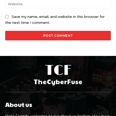
Web
Save my name, email, and website in this browser for
the next time I comment.
TCF
TheCyberFuse
About us
Hello Friends, welcome to our about us section. Hey guys,