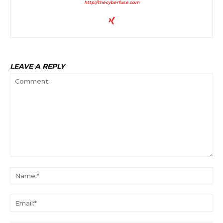
http://thecyberfuse.com
LEAVE A REPLY
Comment:
Na
Ema