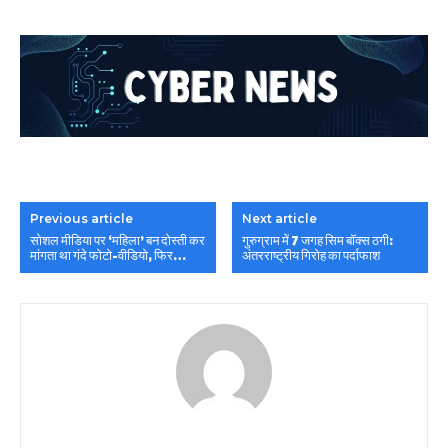
Previous article
Next article
सोशल मीडिया पर ‘महिला’ बन दोस्ती कर
गुरुग्राम में 7 जगह सिम बॉक्स ठगी:
मांगता था गंदे फोटो-वीडियो, फिर…
अंतरराष्ट्रीय गिरोह का पर्दाफाश