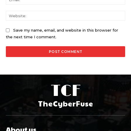
Web
Save my name, email, and website in this browser for
the next time I comment.
TCF
TheCyberFuse
About us