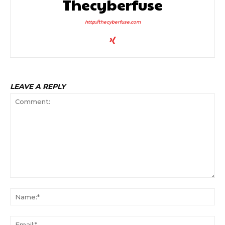
Thecyberfuse
http://thecyberfuse.com
LEAVE A REPLY
Comment:
Na
Ema