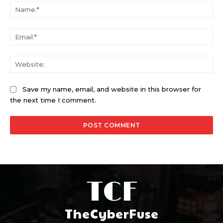
Na
Ema
Web
Save my name, email, and website in this browser for
the next time I comment.
TCF
TheCyberFuse