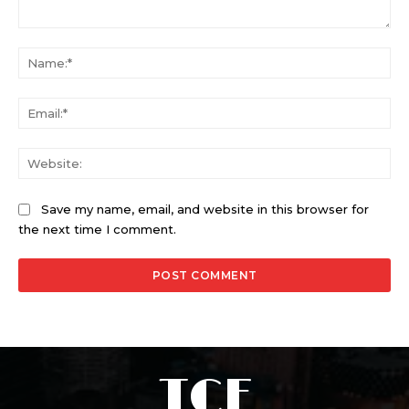
Comment:
Na
Ema
Web
Save my name, email, and website in this browser for
the next time I comment.
TCF