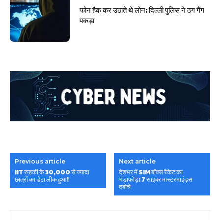
फोन हैक कर उठाते थे लोन: दिल्ली पुलिस ने ठग गैंग
पकड़ा
Previous article
Next article
IIT रुड़की के 30,000 से ज्यादा
देशभर में SIM बॉक्स रैकेट का
छात्रों का डेटा लीक हुआ!
भंडाफोड़: 7 साइबर मास्टरमाइंड्स
दबोचे