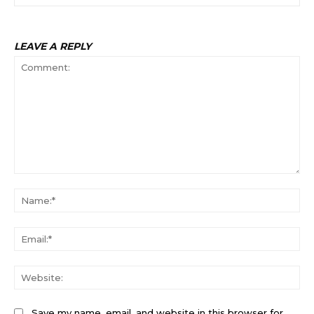
LEAVE A REPLY
Comment:
Na
Ema
Web
Save my name, email, and website in this browser for