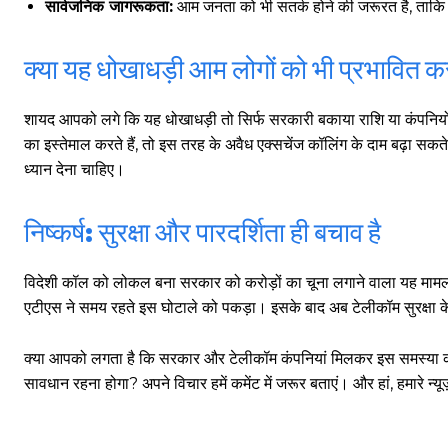
सार्वजनिक जागरूकता:
आम जनता को भी सतर्क होने की जरूरत है, ताकि व
क्या यह धोखाधड़ी आम लोगों को भी प्रभावित क
शायद आपको लगे कि यह धोखाधड़ी तो सिर्फ सरकारी बकाया राशि या कंपनिय
गुरुग्राम साइबर पुलिस ने बीते छह महीने में 18 बैंक कर्मचारियों को किया गिरफ्तार
इन लोगों ने लालच में आकर बैंक खाते खोलकर साइबर ठगों को उपलब्ध कराए
का इस्तेमाल करते हैं, तो इस तरह के अवैध एक्सचेंज कॉलिंग के दाम बढ़ा सक
ध्यान देना चाहिए।
निष्कर्ष: सुरक्षा और पारदर्शिता ही बचाव है
हर खाते के बदले मिलते थे 20 से 25 हजार
विदेशी कॉल को लोकल बना सरकार को करोड़ों का चूना लगाने वाला यह मामला हम
एटीएस ने समय रहते इस घोटाले को पकड़ा। इसके बाद अब टेलीकॉम सुरक्षा क
क्या आपको लगता है कि सरकार और टेलीकॉम कंपनियां मिलकर इस समस्या का
सावधान रहना होगा? अपने विचार हमें कमेंट में जरूर बताएं। और हां, हमारे न
साइबर धोखाधड़ी बैंकिंग में