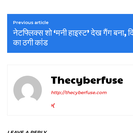
Previous article
नेटफ्लिक्स शो ‘मनी हाइस्ट’ देख गैंग बना, द
का ठगी कांड
Thecyberfuse
http://thecyberfuse.com
LEAVE A REPLY