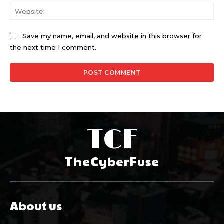
Web
Save my name, email, and website in this browser for
the next time I comment.
TCF
TheCyberFuse
About us