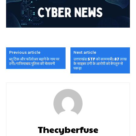
Previous article
Next article
ब्लू टिक और फॉलोअर बढ़ाने के नाम पर
उत्तराखंड STF को कामयाबी: 87 लाख
ठगी: गाजियाबाद पुलिस की चेतावनी
के साइबर ठगी के आरोपी को बेंगलुरु से
पकड़ा
Thecyberfuse