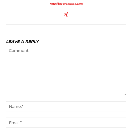
http://thecyberfuse.com
LEAVE A REPLY
Comment:
Na
Ema