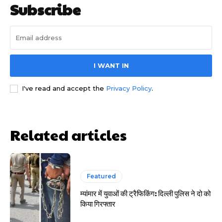
Subscribe
I WANT IN
I've read and accept the
Privacy Policy
.
साइबर धोखाधड़ी बैंकिंग में
Related articles
HIGHLIGHT
Featured
म्यांमार में युवाओं की ट्रैफिकिंग: दिल्ली पुलिस ने दो को
हर खाते के बदले मिलते थे 20 से 25 हजार
किया गिरफ्तार