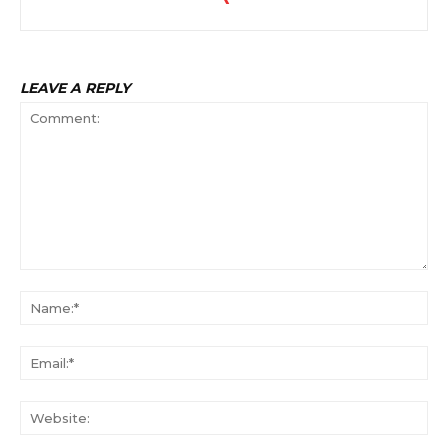
LEAVE A REPLY
Comment:
Na
Ema
Web