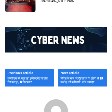
अपराधी बेंगलुरु से गिरफ्तार
Previous article
Next article
कंबोडिया से चल रहा इन्वेस्टमेंट फ्रॉड
निवेश के नाम पर देहरादून के लोगों से 25
गैंग पकड़ा, 8 गिरफ्तार
करोड़ की बड़ी ठगी: सच क्या है?