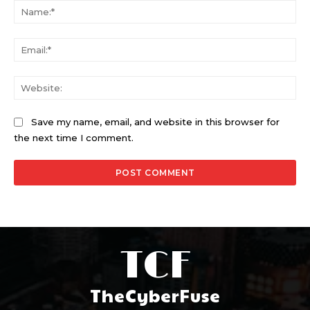
Na
Ema
Web
Save my name, email, and website in this browser for
the next time I comment.
TCF
TheCyberFuse