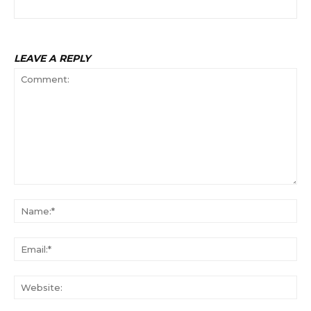
LEAVE A REPLY
Comment:
Na
Ema
Web