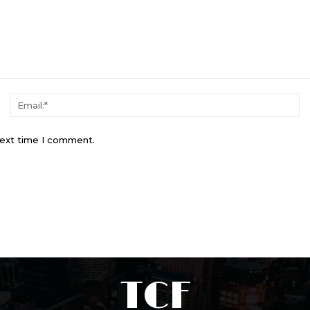
Name:*
Em
next time I comment.
TCF