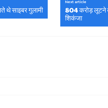
Next article
राते थे साइबर गुलामी
804 करोड़ लूटने 
शिकंजा