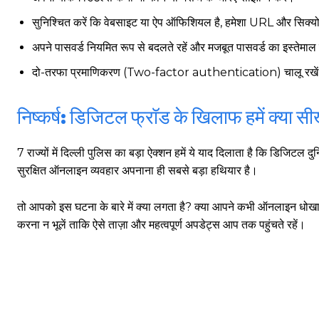
सुनिश्चित करें कि वेबसाइट या ऐप ऑफिशियल है, हमेशा URL और सिक्योर
अपने पासवर्ड नियमित रूप से बदलते रहें और मजबूत पासवर्ड का इस्तेमाल 
गुरुग्राम साइबर पुलिस ने बीते छह महीने में 18 बैंक कर्मचारियों को किया गिरफ्तार
दो-तरफा प्रमाणिकरण (Two-factor authentication) चालू रखे
इन लोगों ने लालच में आकर बैंक खाते खोलकर साइबर ठगों को उपलब्ध कराए
निष्कर्ष: डिजिटल फ्रॉड के खिलाफ हमें क्या स
हर खाते के बदले मिलते थे 20 से 25 हजार
7 राज्यों में दिल्ली पुलिस का बड़ा ऐक्शन हमें ये याद दिलाता है कि डिजिटल द
सुरक्षित ऑनलाइन व्यवहार अपनाना ही सबसे बड़ा हथियार है।
तो आपको इस घटना के बारे में क्या लगता है? क्या आपने कभी ऑनलाइन धोखाधड़ी
करना न भूलें ताकि ऐसे ताज़ा और महत्वपूर्ण अपडेट्स आप तक पहुंचते रहें।
साइबर धोखाधड़ी बैंकिंग में