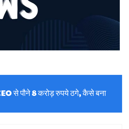
EO से पौने 8 करोड़ रुपये ठगे, कैसे बना