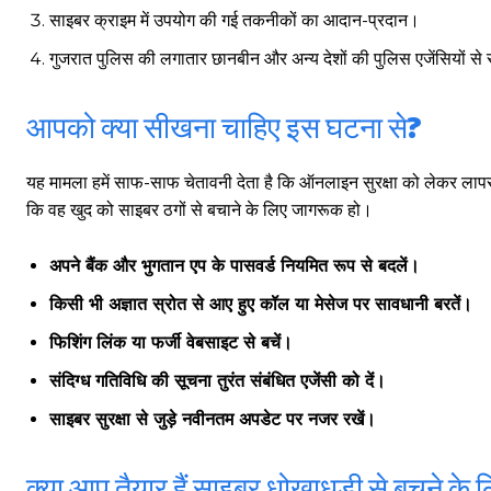
साइबर क्राइम में उपयोग की गई तकनीकों का आदान-प्रदान।
गुजरात पुलिस की लगातार छानबीन और अन्य देशों की पुलिस एजेंसियों स
आपको क्या सीखना चाहिए इस घटना से?
गुरुग्राम।
यह मामला हमें साफ-साफ चेतावनी देता है कि ऑनलाइन सुरक्षा को लेकर ला
कि वह खुद को साइबर ठगों से बचाने के लिए जागरूक हो।
गुरुग्राम साइबर पुलिस ने बीते छह महीने में 18 बैंक कर्मचारियों को किया गिरफ्तार
अपने बैंक और भुगतान एप के पासवर्ड नियमित रूप से बदलें।
इन लोगों ने लालच में आकर बैंक खाते खोलकर साइबर ठगों को उपलब्ध कराए
किसी भी अज्ञात स्रोत से आए हुए कॉल या मेसेज पर सावधानी बरतें।
फिशिंग लिंक या फर्जी वेबसाइट से बचें।
हर खाते के बदले मिलते थे 20 से 25 हजार
संदिग्ध गतिविधि की सूचना तुरंत संबंधित एजेंसी को दें।
साइबर सुरक्षा से जुड़े नवीनतम अपडेट पर नजर रखें।
क्या आप तैयार हैं साइबर धोखाधड़ी से बचने के 