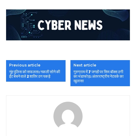
Previous article
Next article
नूंह पुलिस को सफलता: नकली सोने की
गुरुग्राम में 7 जगहों पर सिम बॉक्स ठगी
ईंट बेचने वाले 2 शातिर ठग पकड़े
का भंडाफोड़: अंतरराष्ट्रीय नेटवर्क का
खुलासा