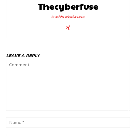
Thecyberfuse
http://thecyberfuse.com
LEAVE A REPLY
Comment:
Na