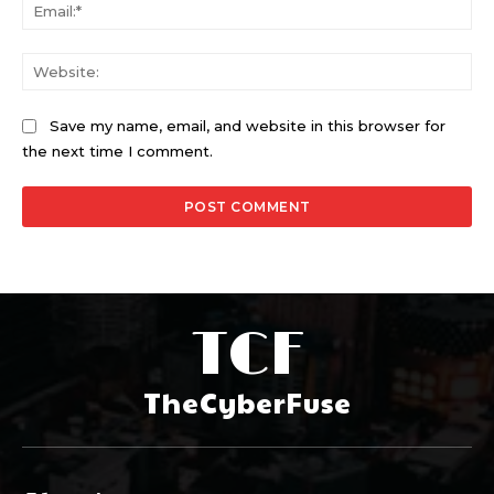
Ema
Web
Save my name, email, and website in this browser for
the next time I comment.
TCF
TheCyberFuse