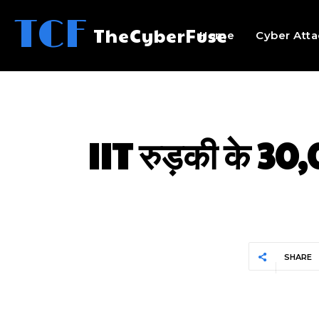
TCF
TheCyberFuse
Home
Cyber Atta
IIT रुड़की के 30,0
SHARE