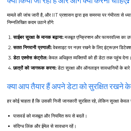
मामले की जांच जारी है, और IIT प्रशासन द्वारा इस समस्या पर गंभीरता से ध्य
निम्नलिखित कदम उठाने होंगे:
साईबर सुरक्षा के मानक बढ़ाना:
मजबूत एन्क्रिप्शन और फायरवॉल्स का 
गुरुग्राम।
सतत निगरानी प्रणाली:
वेबसाइट पर नज़र रखने के लिए इंट्रूज़न डिटेक
डेटा एक्सेस कंट्रोल:
केवल अधिकृत व्यक्तियों को ही डेटा तक पहुंच देना
छात्रों को जागरूक करना:
डेटा सुरक्षा और ऑनलाइन सावधानियों के बारे मे
गुरुग्राम साइबर पुलिस ने बीते छह महीने में 18 बैंक कर्मचारियों को किया गिरफ्तार
इन लोगों ने लालच में आकर बैंक खाते खोलकर साइबर ठगों को उपलब्ध कराए
क्या आप तैयार हैं अपने डेटा को सुरक्षित रखने क
हर कोई चाहता है कि उसकी निजी जानकारी सुरक्षित रहे, लेकिन सुरक्षा केवल सं
हर खाते के बदले मिलते थे 20 से 25 हजार
पासवर्ड को मजबूत और नियमित रूप से बदलें।
संदिग्ध लिंक और ईमेल से सावधान रहें।