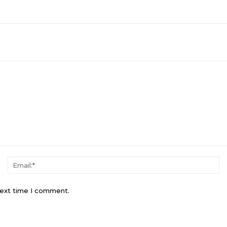
Name:*
Em
next time I comment.