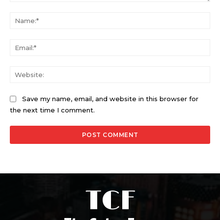
Comment:
Na
Ema
Web
Save my name, email, and website in this browser for
the next time I comment.
TCF