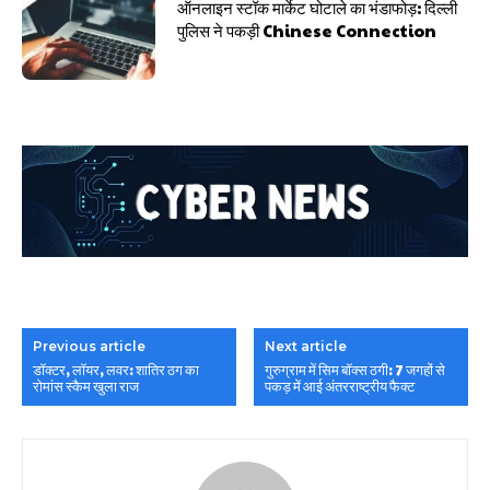
ऑनलाइन स्टॉक मार्केट घोटाले का भंडाफोड़: दिल्ली
पुलिस ने पकड़ी Chinese Connection
Previous article
Next article
डॉक्टर, लॉयर, लवर: शातिर ठग का
गुरुग्राम में सिम बॉक्स ठगी: 7 जगहों से
रोमांस स्कैम खुला राज
पकड़ में आई अंतरराष्ट्रीय फैक्ट